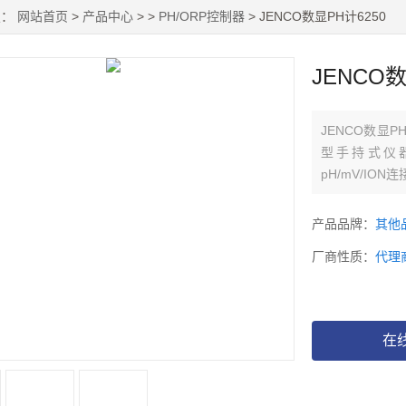
置：
网站首页
>
产品中心
> >
PH/ORP控制器
> JENCO数显PH计6250
JENCO数
JENCO数显P
型手持式仪器，
pH/mV/ION
产品品牌：
其他
厂商性质：
代理
在