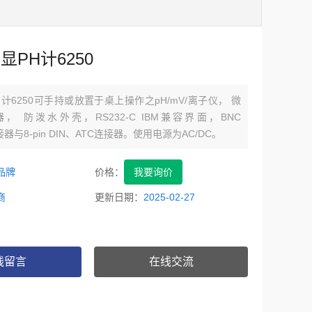
显PH计6250
H计6250可手持或放置于桌上操作之pH/mV/离子仪， 微
 防泼水外壳，RS232-C IBM兼容界面，BNC
连接器与8-pin DIN、ATC连接器。使用电源为AC/DC。
品牌
价格：
我要询价
商
更新日期：
2025-02-27
线留言
在线交流