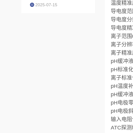
温度精准度
2025-07-15
导电度范围
导电度分辨
导电度精准度
离子范围0.
离子分辨率0
离子精准度
pH缓冲液识别
pH标准
离子标准
pH温度补偿
pH缓冲液
pH电极零点
pH电极斜率
输入电阻优
ATC探测棒