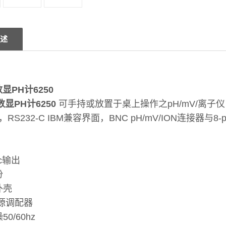
述
数显PH计6250
数显PH计6250
可手持或放置于桌上操作之pH/mV/离子仪
RS232-C IBM兼容界面，BNC pH/mV/ION连接器与8
2c输出
份
外壳
电源调配器
50/60hz