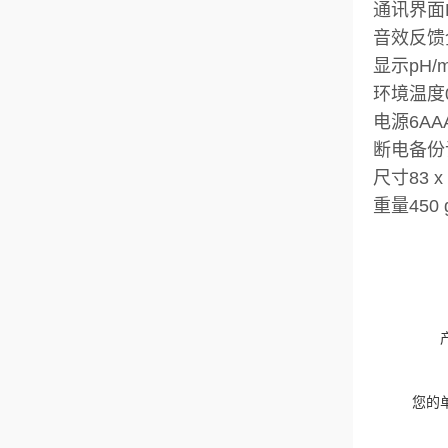
通讯界面R
音效反馈
显示pH/mv
环境温度0
电源6A
断电备份
尺寸83 x 
重量450
您的