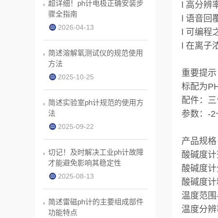
超详细！ph计电极正确安装步
l 高分辨
骤全指南
l 语音
2026-04-13
l 可编程之分
l 在离
简述溶解氧测试仪的规范使用
方法
重要提示
2025-10-25
标配为P
配件：三合
简述实验室ph计规范的使用方
法
参数：-2~
2025-09-22
产品规格
切记！及时解决工业ph计故障
酸碱度计范围
才能避免影响其稳定性
酸碱度计分辨率
2025-08-13
酸碱度计精准
温度范围-5
简述雷磁ph计的主要组成部件
温度分辨率
功能特点