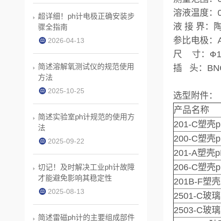
溶液温度：0
超详细！ph计电极正确安装步
液 接 界
骤全指南
参比电极：Ag
2026-04-13
尺 寸：Ф1
简述溶解氧测试仪的规范使用
插 头：BN
方法
2025-10-25
选型附件：
产品名称
简述实验室ph计规范的使用方
201-C塑
法
200-C塑
2025-09-22
201-A塑
206-C塑
切记！及时解决工业ph计故障
才能避免影响其稳定性
201B-F
2025-08-13
2501-C玻
2503-C玻
简述雷磁ph计的主要组成部件