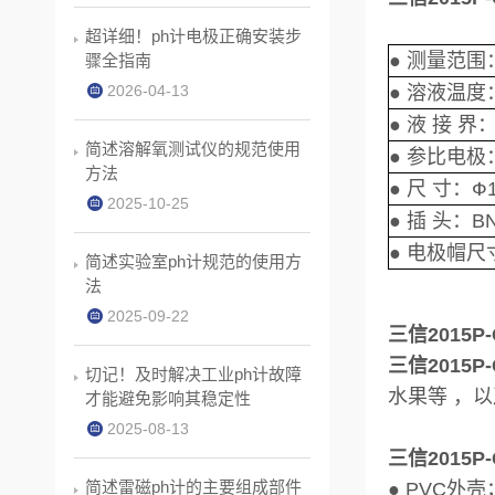
超详细！ph计电极正确安装步
● 测量范围：
骤全指南
2026-04-13
● 溶液温度
● 液 接 
简述溶解氧测试仪的规范使用
● 参比电极：
方法
● 尺 寸：Ф1
2025-10-25
● 插 头：B
● 电极帽
尺
简述实验室ph计规范的使用方
法
2025-09-22
三信2015
三信2015
切记！及时解决工业ph计故障
水果等 ，以
才能避免影响其稳定性
2025-08-13
三信2015
简述雷磁ph计的主要组成部件
● PVC外壳