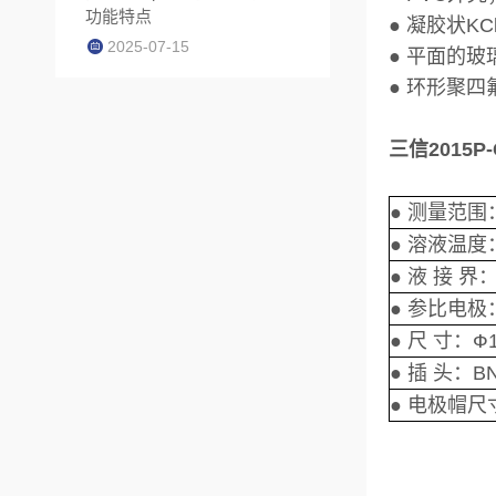
功能特点
● 凝胶状K
2025-07-15
● 平面的
● 环形聚
三信2015
● 测量范围：
● 溶液温度
● 液 接 
● 参比电极：
● 尺 寸：Ф1
● 插 头：B
● 电极帽
尺