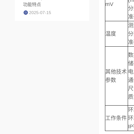
(
mV
功能特点
分
2025-07-15
准
测
温度
分
准
数
储
其他技术
电
参数
通
尺
质
环
工作条件
环
I