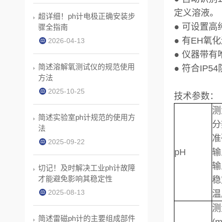
定义溶液。
超详细！ph计电极正确安装步
● 可设置
骤全指南
● 有EH
2026-04-13
● 仪器带有
简述溶解氧测试仪的规范使用
● 符合IP
方法
2025-10-25
技术参数：
测
简述实验室ph计规范的使用方
分
法
准
2025-09-22
pH
输
输
切记！及时解决工业ph计故障
才能避免影响其稳定性
稳
2025-08-13
温
测
简述雷磁ph计的主要组成部件