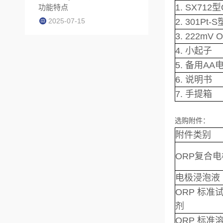
1. SX712
功能特点
2025-07-15
2. 301P
3. 222m
4. 小起子
5. 备用AA
6. 说明书
7. 手提箱
选购附件：
附件类别
ORP复合电
电极浸泡液
ORP 标准
剂
ORP 标准