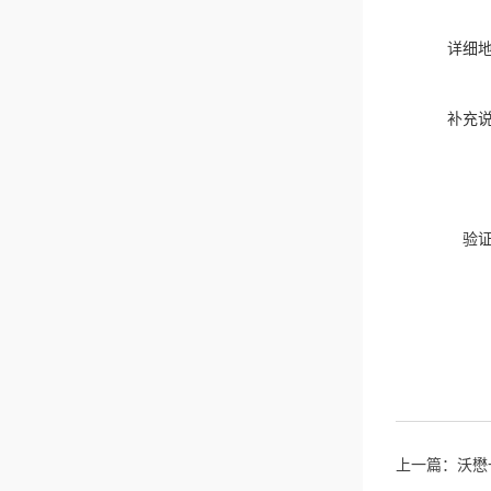
详细
补充
验
上一篇：
沃懋