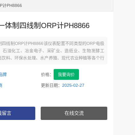
计PH8866
体制四线制ORP计PH8866
四线制ORP计PH8866该仪表配置不同类型的ORP电极
、石油化工、冶金电子、采矿业、造纸业、生物发酵工
品饮料、环保水处理、水产养殖、现代农业种植等各个行
品牌
价格：
我要询价
商
更新日期：
2025-02-27
线留言
在线交流