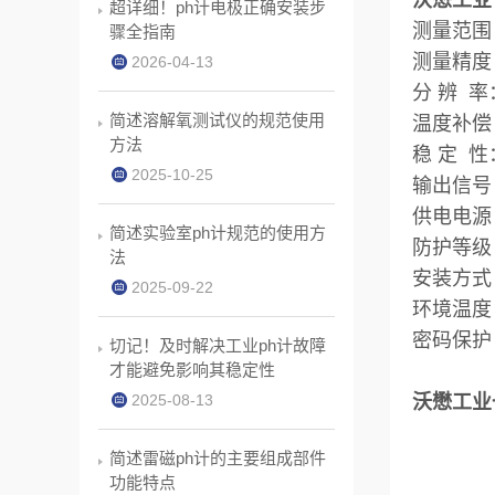
沃懋工业
超详细！ph计电极正确安装步
测量范围：
骤全指南
测量精度
2026-04-13
分 辨 
简述溶解氧测试仪的规范使用
温度补偿
方法
稳 定 性：
2025-10-25
输出信号：
供电电源：
简述实验室ph计规范的使用方
防护等级：
法
安装方式
2025-09-22
环境温度
密码保护
切记！及时解决工业ph计故障
才能避免影响其稳定性
2025-08-13
沃懋工业
简述雷磁ph计的主要组成部件
功能特点