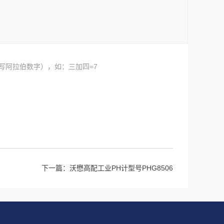
写阿拉伯数字），如：三加四=7
下一篇：
沃懋高配工业PH计型号PHG8506