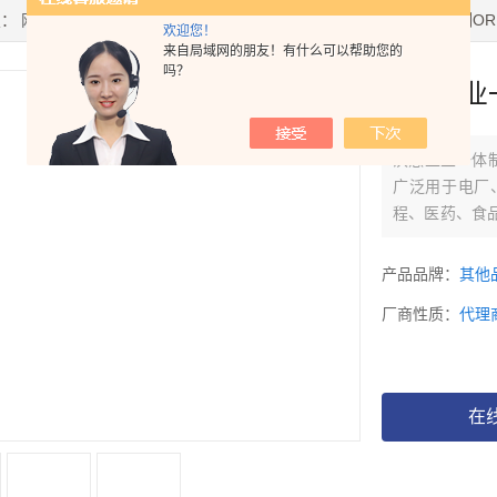
置：
网站首页
>
产品中心
> >
PH/ORP控制器
> 沃懋工业一体制四线制ORP
欢迎您！
来自局域网的朋友！有什么可以帮助您的
吗？
沃懋工业一
沃懋工业一体制
广泛用于电厂
程、医药、食
业。
产品品牌：
其他
厂商性质：
代理
在