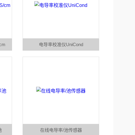
cm
电导率校准仪UniCond
池
在线电导率/池传感器