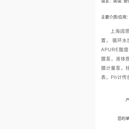
语言：英语; 德语
主要介质/应用：
上海阔
置， 循环
APURE酸
膜泵，液体
膜计量泵，
表，Ph计传
您的