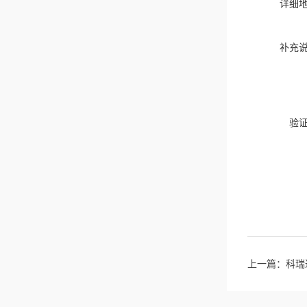
详细
补充
验
上一篇：
科瑞