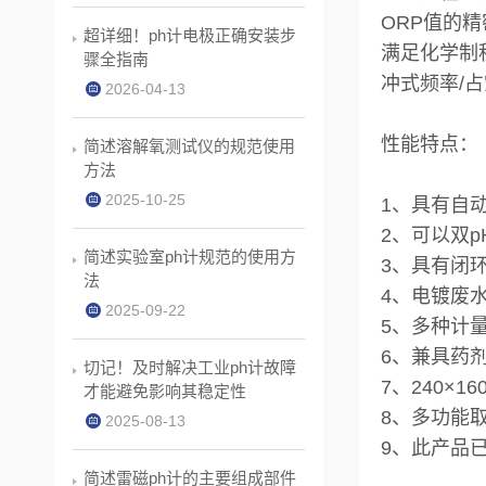
ORP值的精
超详细！ph计电极正确安装步
满足化学制
骤全指南
冲式频率/
2026-04-13
性能特点：
简述溶解氧测试仪的规范使用
方法
2025-10-25
1、具有自
2、可以双p
简述实验室ph计规范的使用方
3、具有闭
法
4、电镀废
2025-09-22
5、多种计
6、兼具药
切记！及时解决工业ph计故障
7、240×
才能避免影响其稳定性
8、多功能
2025-08-13
9、此产品
简述雷磁ph计的主要组成部件