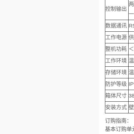
两
控制输出
一
数据通讯
R
工作电源
供
整机功耗
＜
工作环境
温
存储环境
温
防护等级
I
箱体尺寸
3
安装
方式
壁
订购指南：
基本订购单