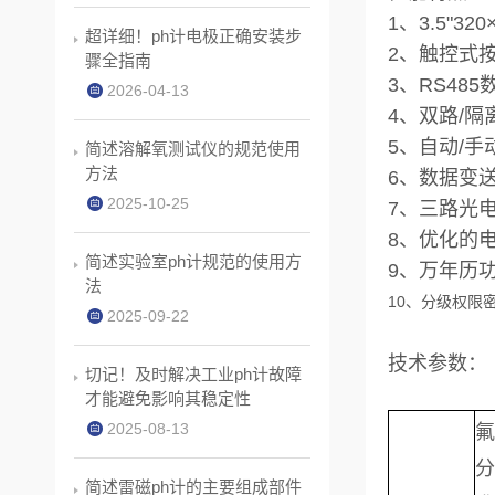
1、3.5"3
超详细！ph计电极正确安装步
2、触控式
骤全指南
3、RS485
2026-04-13
4、双路/隔
5、自动/
简述溶解氧测试仪的规范使用
方法
6、数据变
2025-10-25
7、三路光电
8、优化的
简述实验室ph计规范的使用方
9、万年历
法
10、分级权限
2025-09-22
技术参数：
切记！及时解决工业ph计故障
才能避免影响其稳定性
2025-08-13
氟
分
简述雷磁ph计的主要组成部件