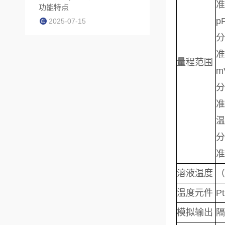
准
功能特点
p
2025-07-15
分
准
量
程范围
m
分
准
温
分
准
溶液温度
（
温度元件
P
模拟输出
隔