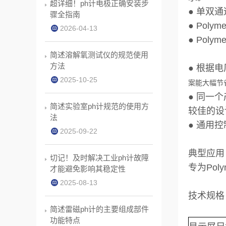
超详细！ph计电极正确安装步
● 单双
骤全指南
● Pol
2026-04-13
● Pol
简述溶解氧测试仪的规范使用
方法
● 根据
2025-10-25
案能大幅节
● 同一
简述实验室ph计规范的使用方
较佳的设
法
● 通用控
2025-09-22
典型应用
切记！及时解决工业ph计故障
专为Po
才能避免影响其稳定性
2025-08-13
技术规格
简述雷磁ph计的主要组成部件
功能特点