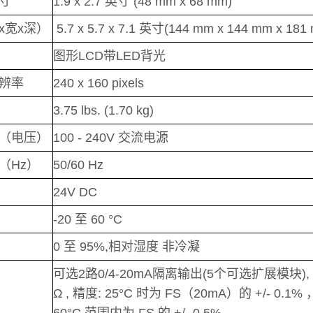
寸
1.9 x 2.7 英寸 (48 mm x 68 mm)
x宽x深）
5.7 x 5.7 x 7.1 英寸(144 mm x 144 mm x 181
图形LCD带LED背光
辨率
240 x 160 pixels
3.75 lbs. (1.70 kg)
（电压）
100 - 240V 交流电源
（Hz）
50/60 Hz
24V DC
-20 至 60 °C
0 至 95%,相对湿度 非冷凝
可选2路0/4-20mA隔离输出(5个可选扩展模块), 
Ω , 精度: 25°C 时为 FS（20mA）的 +/- 0.1% ，