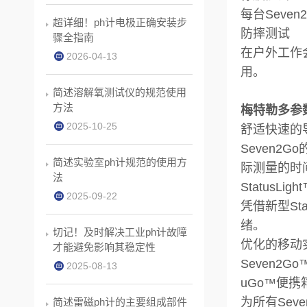
每台Sev
超详细！ph计电极正确安装步
防摔测试
骤全指南
在户外工作
2026-04-13
用。
简述溶解氧测试仪的规范使用
方法
梅特勒多参数
2025-10-25
舒适快速的
Seven
简述实验室ph计规范的使用方
际测量的时
法
StatusLi
2025-09-22
凭借新型St
绪。
切记！及时解决工业ph计故障
优化的移动
才能避免影响其稳定性
Seven
2025-08-13
uGo™便携
为所有Se
简述雷磁ph计的主要组成部件