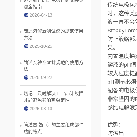
传统电极包
骤全指南
时，这种类
2026-04-13
液一直不会
SteadyFo
简述溶解氧测试仪的规范使用
方法
防止液络部
2025-10-25
果。
内置温度探
简述实验室ph计规范的使用方
溶液的pH
法
较大程度提
2025-09-22
pH测量必
配备的电极
切记！及时解决工业ph计故障
非常坚固的
才能避免影响其稳定性
参比电解液
2025-08-13
优势：
简述雷磁ph计的主要组成部件
功能特点
防溢出