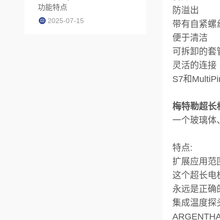
功能特点
防溢出
2025-07-15
带有自紧螺
便于清洁
可拆卸的套
灵活的连接
S7和Mul
梅特勒超长杆ph
一个玻璃体、
特点:
扩展应用范
这个超长电
永远是正确
集成温度探
ARGENTH