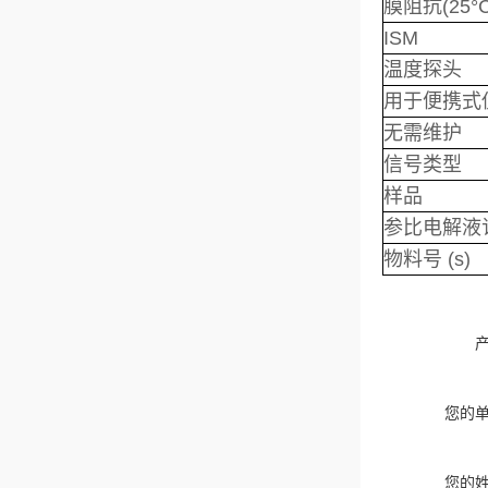
膜阻抗(25°C
ISM
温度探头
用于便携式
无需维护
信号类型
样品
参比电解液
物料号 (s)
您的
您的