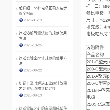
插 口：BN
超详细！ph计电极正确安装步
参比电极：毛
骤全指南
尺寸：Ф12×
2026-04-13
填充液：4mo
简述溶解氧测试仪的规范使用
电极帽尺寸：
方法
2025-10-25
选购附件：
产品名称
简述实验室ph计规范的使用方
201-C塑
法
200-C塑
2025-09-22
201-A塑
206-C塑
切记！及时解决工业ph计故障
才能避免影响其稳定性
201B-F塑
2025-08-13
电极
2501-C玻
简述雷磁ph计的主要组成部件