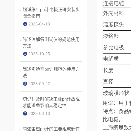
连接电缆
超详细！ph计电极正确安装步
外壳材料
骤全指南
2026-04-13
温度探头
液络部
简述溶解氧测试仪的规范使用
方法
参比电极
2025-10-25
电解质
简述实验室ph计规范的使用方
长度
法
直径
2025-09-22
玻璃膜形状
切记！及时解决工业ph计故障
用途：用于
才能避免影响其稳定性
特点：食品
2025-08-13
比电极。
上海阔思致
简述雷磁ph计的主要组成部件