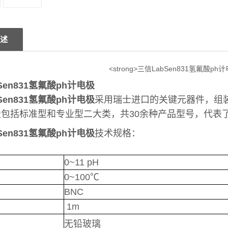
述
Sen831氢氟酸ph计电极
Sen831氢氟酸ph计电极
采用瑞士进口的关键元器件，组装生产
极包括标准型和专业型二大类，共30余种产品型号，代表
Sen831氢氟酸ph计电极
技术规格：
0~11 pH
0~100℃
BNC
1m
无铅玻璃