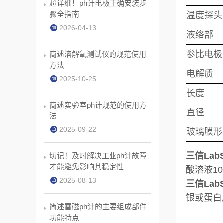
超详细！ph计电极正确安装步
骤全指南
温度探头
2026-04-13
液络部
参比电极
简述溶解氧测试仪的规范使用
方法
电解质
2025-10-25
长度
简述实验室ph计规范的使用方
直径
法
2025-09-22
玻璃膜形
三信Lab
切记！及时解决工业ph计故障
才能避免影响其稳定性
酸溶液10
2025-08-13
三信Lab
银或蛋白
简述雷磁ph计的主要组成部件
功能特点