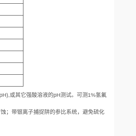
pH),或其它强酸溶液的pH测试。
可测1%氢氟
腐蚀；带银离子捕捉阱的参比系统，避免硫化