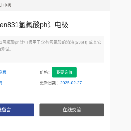
h计电极
Sen831氢氟酸ph计电极
831氢氟酸ph计电极用于含有氢氟酸的溶液(≥3pH),或其它
值测试。
品牌
价格：
我要询价
商
更新日期：
2025-02-27
线留言
在线交流