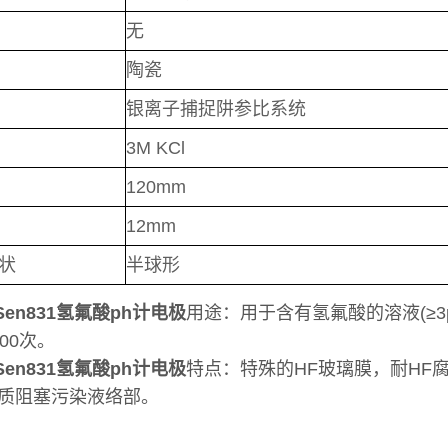
无
陶瓷
银离子捕捉阱参比系统
3M KCl
120mm
12mm
状
半球形
Sen831氢氟酸ph计电极
用途：用于含有氢氟酸的溶液(≥3
00次。
Sen831氢氟酸ph计电极
特点：特殊的HF玻璃膜，耐HF
质阻塞污染液络部。