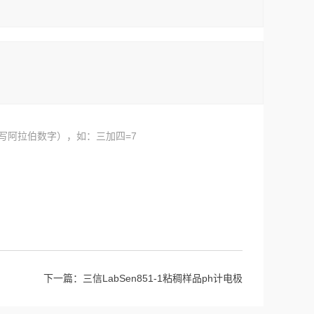
写阿拉伯数字），如：三加四=7
下一篇：
三信LabSen851-1粘稠样品ph计电极