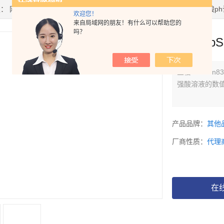
置：
网站首页
>
产品中心
> >
PH/ORP控制器
> 三信LabSen831氢氟酸p
欢迎您！
来自局域网的朋友！有什么可以帮助您的
吗？
三信Lab
三信LabSen
强酸溶液的数
产品品牌：
其他
厂商性质：
代理
在