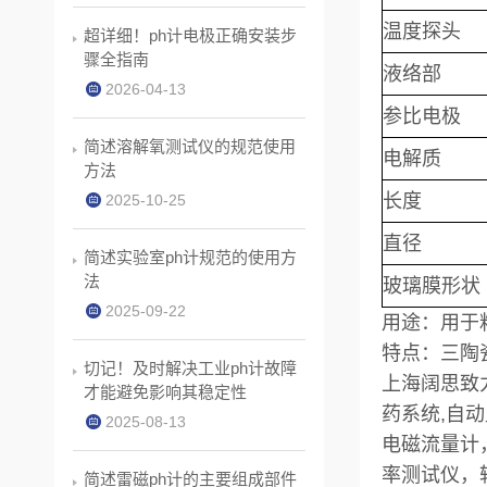
温度探头
超详细！ph计电极正确安装步
骤全指南
液络部
2026-04-13
参比电极
简述溶解氧测试仪的规范使用
电解质
方法
长度
2025-10-25
直径
简述实验室ph计规范的使用方
法
玻璃膜形状
2025-09-22
用途：用于
特点：三陶瓷
切记！及时解决工业ph计故障
上海阔思致
才能避免影响其稳定性
药系统,自
2025-08-13
电磁流量计
率测试仪，
简述雷磁ph计的主要组成部件