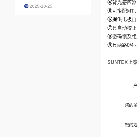
④
背光感应器
2025-10-25
⑤
可搭配MT
⑥
提供电极
⑦
具自动校正
⑧
密码锁及组
⑨
具两路0/4
SUNTEX
您的
您的