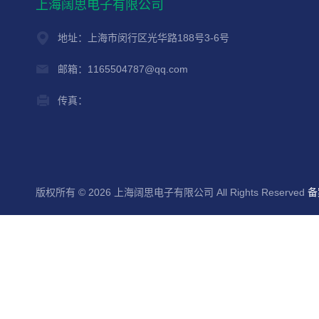
上海阔思电子有限公司
地址：上海市闵行区光华路188号3-6号
邮箱：1165504787@qq.com
传真：
版权所有 © 2026 上海阔思电子有限公司 All Rights Reserved
备