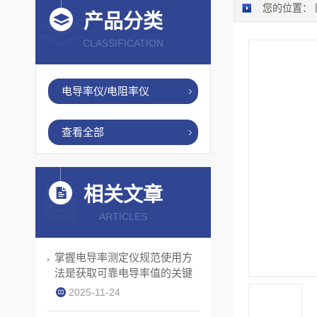
您的位置：
产品分类
CLASSIFICATION
电导率仪/电阻率仪
查看全部
相关文章
ARTICLES
掌握电导率测定仪规范使用方
法是获取可靠电导率值的关键
2025-11-24