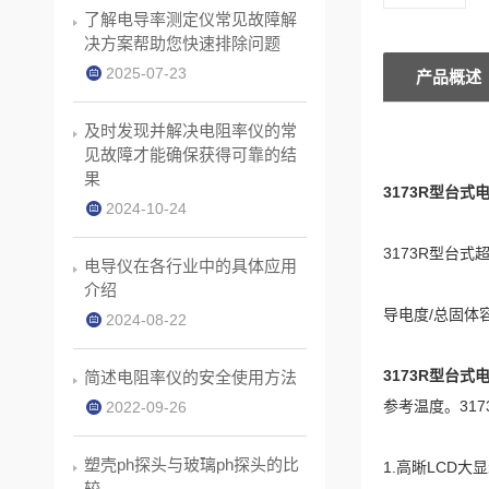
了解电导率测定仪常见故障解
决方案帮助您快速排除问题
2025-07-23
产品概述
及时发现并解决电阻率仪的常
见故障才能确保获得可靠的结
果
3173R型台式
2024-10-24
3173R型台式
电导仪在各行业中的具体应用
介绍
导电度/总固体
2024-08-22
3173R型台式
简述电阻率仪的安全使用方法
参考温度。317
2022-09-26
塑壳ph探头与玻璃ph探头的比
1.高晰LCD大显示面板
较