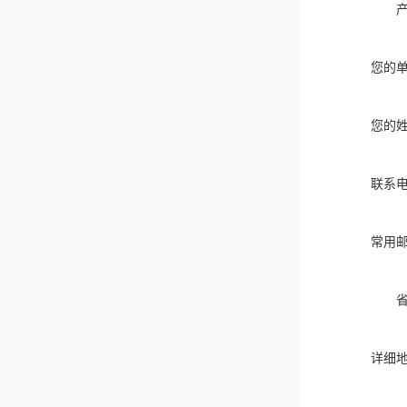
您的
您的
联系
常用
详细