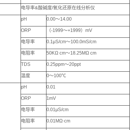
电导率&酸碱度/氧化还原在线分析仪
pH
0.00～14.00
ORP
（-1999～+1999）mV
电导率
0.1μS/cm～100.0mS/cm
电阻率
50KΩ cm～18.25MΩ cm
TDS
0.25ppm～20ppt
温度
0～100℃
pH
0.01
ORP
1mV
电导率
0.01μS/cm
电阻率
0.01MΩ·cm