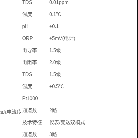
TDS
0.01ppm
温度
0.1℃
pH
±0.1
ORP
±5mV(电计)
电导率
1.5级
电阻率
2.0级
TDS
1.5级
温度
±0.5℃
Pt1000
通道数
2路
）mA电流传
技术特征
仪表/变送双模式
通道数
3路