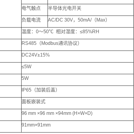
电气触点
半导体光电开关
负载电流
AC/DC 30V，50mA/（Max）
温度：0～50℃ 相对湿度：≤85%RH
RS485（Modbus通讯协议）
DC24V±15%
≤5W
5W
IP65（加装后盖）
面板嵌装式
96 mm ×96 mm ×94mm (H×W×D)
91mm×91mm