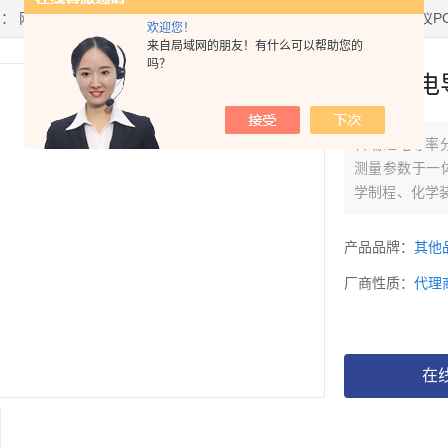
置：
网站首页
>
产品中心
> >
电导率仪/电阻率仪
> 科瑞达电导率分析仪PCT
欢迎您！
来自局域网的朋友！有什么可以帮助您的
吗？
科瑞达电导
科瑞达电导率分
测量参数于一体
学制程、化学
度以及ORP分
产品品牌：
其他
厂商性质：
代理
在