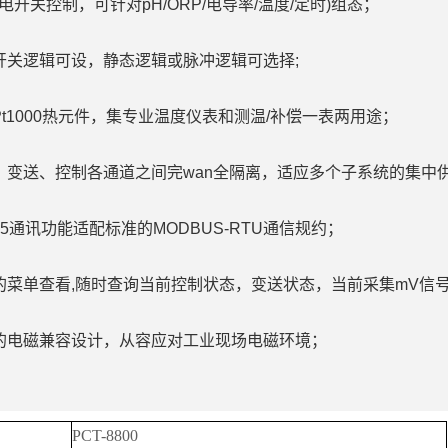
电开关控制，可针对pH/ORP/电导率/温度/定时)组态；
开关逻辑可设，静态逻辑或脉冲逻辑可选择;
Pt1000热元件，集专业温度仪表和测温/补偿一表两用途；
量、变送、控制各通道之间完wan全隔离，适应多个子系统的集中
485通讯功能适配标准的MODBUS-RTU通信规约；
捷的菜单查看,随时查询当前控制状态，变送状态，当前采集mV信
化的电磁兼容设计，从容应对工业现场电磁环境；
PCT-8800