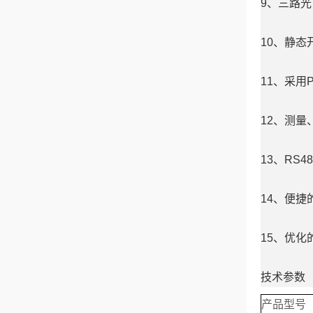
9、三路光
10、静态
11、采用
12、测
13、RS
14、便
15、优
技术参数
产品型号