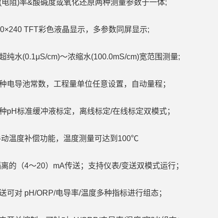
(电阻)率&酸碱度或氧化还原两种测量参数于一体;
 320×240 TFT彩色液晶显示，多参数同屏显示;
纯水(0.1μS/cm)～浓缩水(100.0mS/cm)宽范围测量;
四种电导池常数，工程量单位任意设置，自动量程；
种pH标准缓冲液标定，离线标定/在线标定双模式；
手动温度补偿功能，温度测量可达到100℃
隔离的（4～20）mA传送；支持仪表/变送双模式运行；
送可对 pH/ORP/电导率/温度多种指标进行组态；