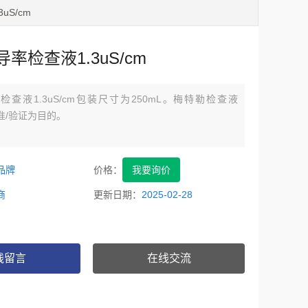
uS/cm
率检查液1.3uS/cm
查液1.3uS/cm包装尺寸为250mL。梅特勒检查液
以校准/验证为目的。
品牌
价格：
我要询价
商
更新日期：
2025-02-28
线留言
在线交流