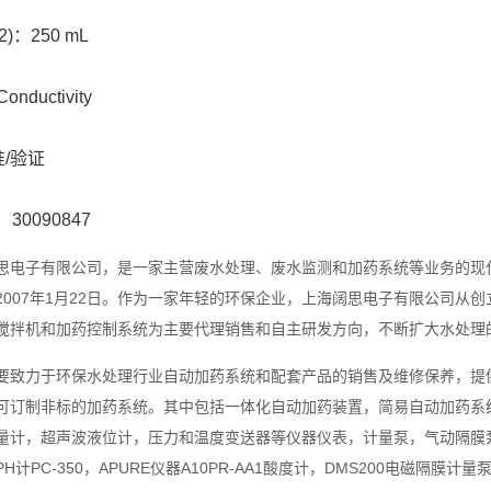
)：250 mL
onductivity
/验证
：30090847
子有限公司，是一家主营废水处理、废水监测和加药系统等业务的现代
2007年1月22日。作为一家年轻的环保企业，上海阔思电子有限公司从
搅拌机和加药控制系统为主要代理销售和自主研发方向，不断扩大水处理
力于环保水处理行业自动加药系统和配套产品的销售及维修保养，提供
可订制非标的加药系统。其中包括一体化自动加药装置，简易自动加药系
量计，超声波液位计，压力和温度变送器等仪器仪表，计量泵，气动隔膜
H计PC-350，APURE仪器A10PR-AA1酸度计，DMS200电磁隔膜计量泵