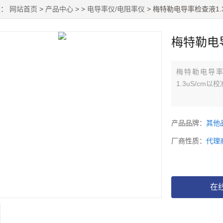
置：
网站首页
>
产品中心
> >
电导率仪/电阻率仪
> 梅特勒电导率检查液1.3
梅特勒电导
梅特勒电导率检
1.3uS/cm
产品品牌：
其他
厂商性质：
代理
在