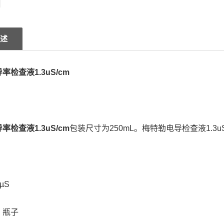
述
率检查液1.3uS/cm
率检查液1.3uS/cm
包装尺寸为250mL。梅特勒电导检查液1.3u
µS
：瓶子