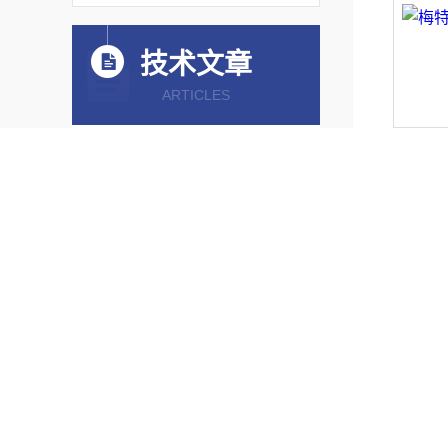
技术文章
ARTICLES
梅特勒
pH/ORP控制器有什么优点？
2026-07-29
掌握多参数水质分析仪正确操
作步骤是获得可靠水质评估结
果的前提
2026-07-20
了解多参数水质分析仪各部件
结构作用保障水质检测数据精
准可靠
2026-07-13
梅特