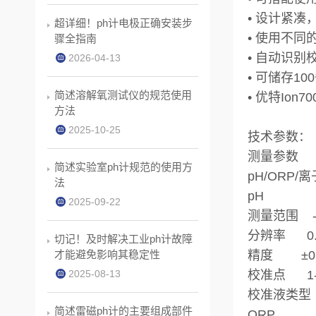
• 设计紧
超详细！ph计电极正确安装步
• 使用不
骤全指南
• 自动识别
2026-04-13
• 可储存1
简述溶解氧测试仪的规范使用
•
优特Ion70
方法
2025-10-25
技术参数：
测量参数
简述实验室ph计规范的使用方
pH/ORP/
法
pH
2025-09-22
测量范围 -2.0
分辨率 0.0
切记！及时解决工业ph计故障
才能避免影响其稳定性
精度 ±0.0
2025-08-13
校准点 1-
校准液类型 U
简述雷磁ph计的主要组成部件
ORP