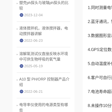
塑壳ph探头与玻璃ph探头的比
1.同时测量
较
2023-12-04
2.蓝牙通讯
液体搅拌机，液体搅拌器，电
动搅拌器讲解
3.数据图形
2022-06-23
4.GPS定位数
溶解氧测试仪直接反映水环境
中可供生物呼吸的氧气量
5.自动温度补
2025-05-19
6.客户可自
A10 型 PH/ORP 控制器产品介
绍
2022-06-21
7.电池寿命超
电导率仪使用的电源类型有哪
8.未操作10
些