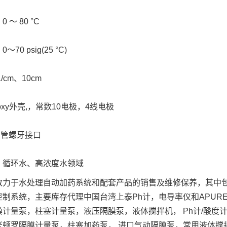
 ～ 80 °C
70 psig(25 °C)
/cm、10cm
oxy外壳,，常数10电极，4线电极
4"管螺牙接口
：循环水、高浓度水领域
致力于水处理自动加药系统和配套产品的销售及维修保养，其中包
制系统，主要库存代理中国台湾上泰Ph计，电导率仪和APURE
膜计量泵，柱塞计量泵，液压隔膜泵，液体搅拌机， Ph计/酸度
米顿罗隔膜计量泵，柱塞加药泵， 进口气动隔膜泵，常用液体搅