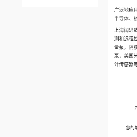
广泛地应
半导体、
上海阔思
测和远程控
量泵，隔
泵，美国
计传感器
您的