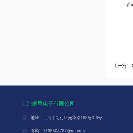
验
上一篇：
上海阔思电子有限公司
地址：上海市闵行区光华路188号3-6号
邮箱：1165504787@qq.com