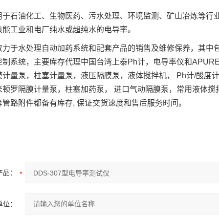
用于石油化工、生物医药、污水处理、环境监测、矿山冶炼等行
核能工业和电厂纯水或超纯水的电导率。
致力于水处理自动加药系统和配套产品的销售及维修保养，其中包
制系统，主要库存代理中国台湾上泰Ph计，电导率仪和APURE
膜计量泵，柱塞计量泵，液压隔膜泵，液体搅拌机， Ph计/酸度
米顿罗隔膜计量泵，柱塞加药泵， 进口气动隔膜泵，常用液体搅
等管路附件都备有库存, 保证交货速度和售后服务时间。
产品：
单位：