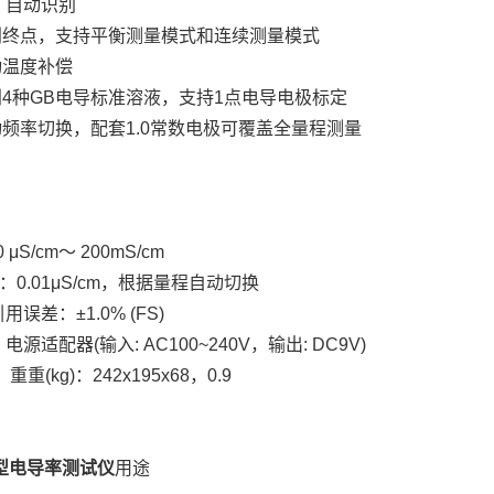
、自动识别
判别终点，支持平衡测量模式和连续测量模式
动温度补偿
别4种GB电导标准溶液，支持1点电导电极标定
动频率切换，配套1.0常数电极可覆盖全量程测量
 μS/cm～ 200mS/cm
：0.01μS/cm，根据量程自动切换
误差：±1.0% (FS)
源适配器(输入: AC100~240V，输出: DC9V)
重重(kg)：242x195x68，0.9
07型电导率测试仪
用途