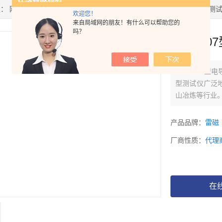
置：
网站首页
>
产品中心
> >
电导率仪/电阻率仪
> DDS-307型电导率测
欢迎您！
来自局域网的朋友！有什么可以帮助您的
吗？
DDS-3
DDS-307
型测试仪广泛
山冶炼等行业
产品品牌：
雷磁
厂商性质：
代理
在