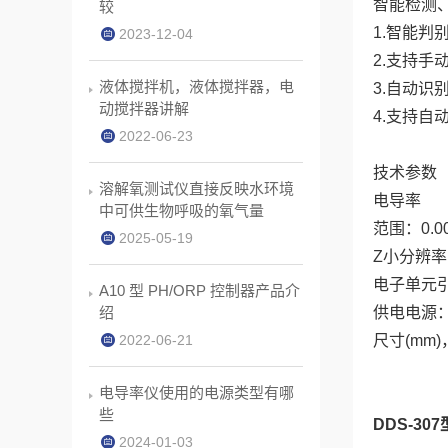
智能检测
较
1.智能
2023-12-04
2.支持手
液体搅拌机，液体搅拌器，电
3.自动识
动搅拌器讲解
4.支持自
2022-06-23
技术参数
溶解氧测试仪直接反映水环境
电导率
中可供生物呼吸的氧气量
范围：0.00
2025-05-19
Z小分辨率
电子单元引用
A10 型 PH/ORP 控制器产品介
绍
供电电源：电
2022-06-21
尺寸(mm)，
电导率仪使用的电源类型有哪
些
DDS-3
2024-01-03